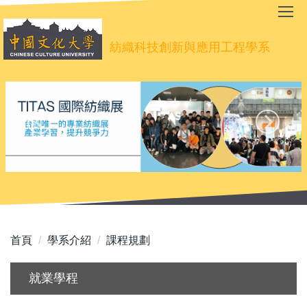
跳
到
主
紡織科技創新與應用工程學系
要
內
容
區
首頁
學系介紹
課程規劃
就業學程